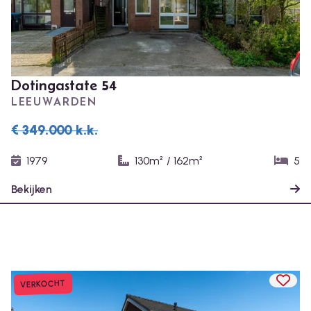
Dotingastate 54
LEEUWARDEN
€ 349.000
k.k.
1979
130m²
/
162m²
5
Bekijken
TOEV
VERKOCHT