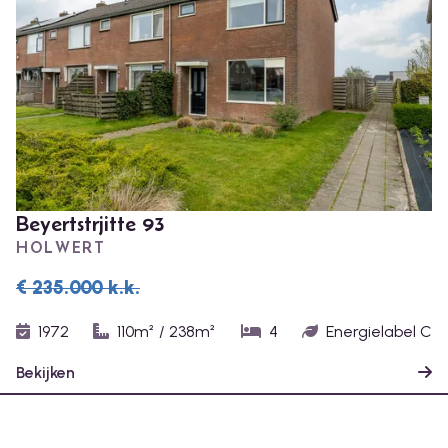
Beyertstrjitte 93
HOLWERT
€ 235.000
k.k.
1972
110m²
/
238m²
4
Energielabel C
Bekijken