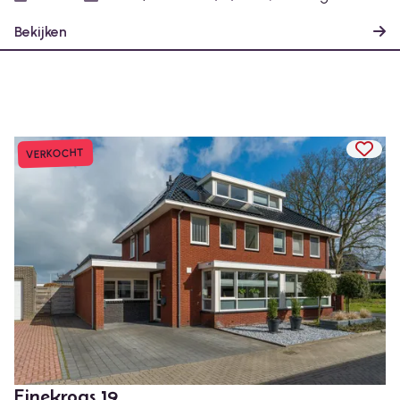
Bekijken
TOEV
VERKOCHT
Einekroas 19