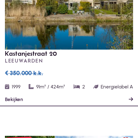
Kastanjestraat 20
LEEUWARDEN
€ 350.000
k.k.
1999
91m²
/
424m²
2
Energielabel A
Bekijken