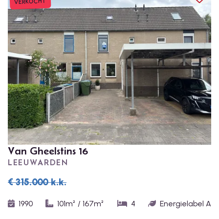
TOEV
VERKOCHT
Van Gheelstins 16
LEEUWARDEN
€ 315.000
k.k.
1990
101m²
/
167m²
4
Energielabel A