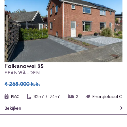
Falkenawei 25
FEANWÂLDEN
€ 265.000
k.k.
1960
82m²
/
174m²
3
Energielabel C
Bekijken