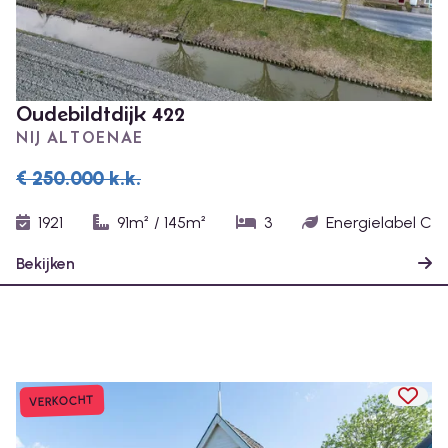
Oudebildtdijk 422
NIJ ALTOENAE
€ 250.000
k.k.
1921
91m²
/
145m²
3
Energielabel C
Bekijken
TOEV
VERKOCHT