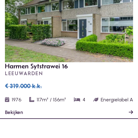
Harmen Sytstrawei 16
LEEUWARDEN
€ 319.000
k.k.
1976
117m²
/
156m²
4
Energielabel A
Bekijken