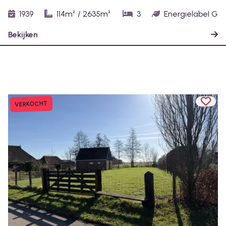
1939
114m²
/
2635m²
3
Energielabel G
Bekijken
TOEV
VERKOCHT