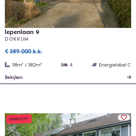
Iepenlaan 9
DOKKUM
€ 389.000
k.k.
118m²
/
382m²
4
Energielabel C
Bekijken
TOEV
VERKOCHT