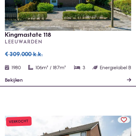
Kingmastate 118
LEEUWARDEN
€ 309.000
k.k.
1980
106m²
/
187m²
3
Energielabel B
Bekijken
TOEV
VERKOCHT