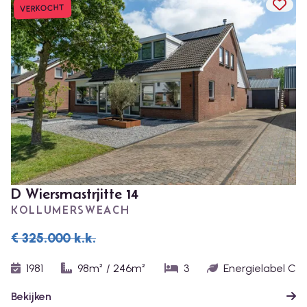
TOEV
VERKOCHT
D Wiersmastrjitte 14
KOLLUMERSWEACH
€ 325.000
k.k.
1981
98m²
/
246m²
3
Energielabel C
Bekijken