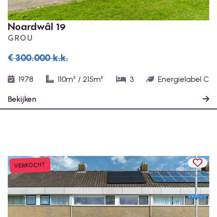
Noardwâl 19
GROU
€ 300.000
k.k.
1978
110m²
/
215m²
3
Energielabel C
Bekijken
TOEV
VERKOCHT