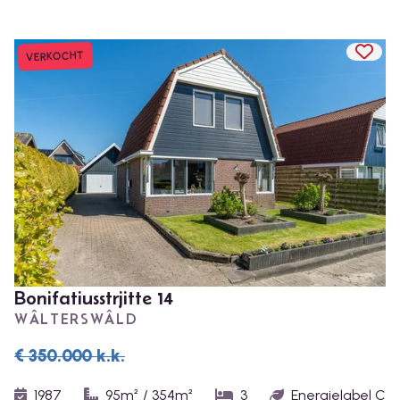
TOEV
VERKOCHT
Bonifatiusstrjitte 14
WÂLTERSWÂLD
€ 350.000
k.k.
1987
95m²
/
354m²
3
Energielabel C