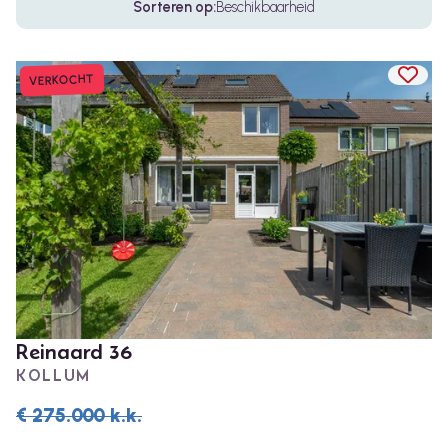
Sorteren op:
Beschikbaarheid
TOEV
VERKOCHT
Reinaard 36
KOLLUM
€ 275.000
k.k.