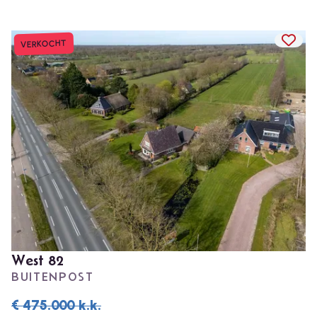
TOEV
VERKOCHT
West 82
BUITENPOST
€ 475.000
k.k.