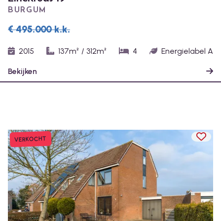
BURGUM
€ 495.000
k.k.
2015
137m²
/
312m²
4
Energielabel A
Bekijken
TOEV
VERKOCHT