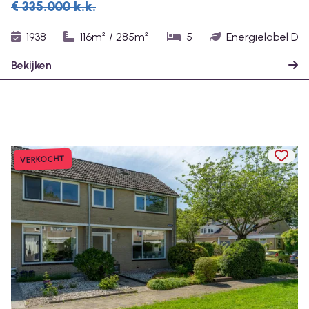
€ 335.000
k.k.
1938
116m²
/
285m²
5
Energielabel D
Bekijken
TOEV
VERKOCHT