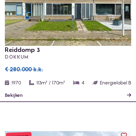
Reiddomp 3
DOKKUM
€ 280.000
k.k.
1970
113m²
/
170m²
4
Energielabel B
Bekijken