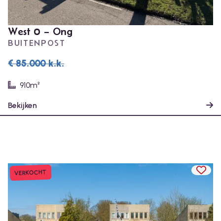
West 0 – Ong
BUITENPOST
€ 85.000
k.k.
910m²
Bekijken
TOEV
VERKOCHT