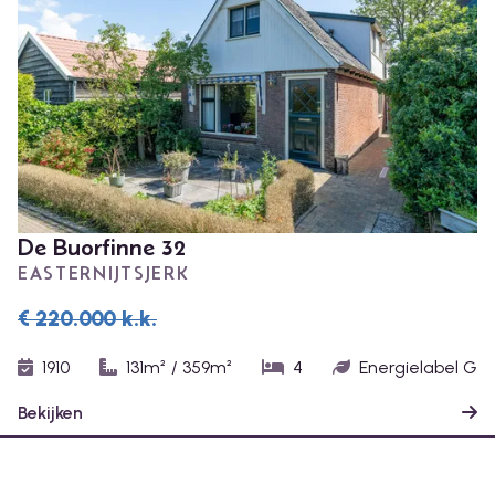
De Buorfinne 32
EASTERNIJTSJERK
€ 220.000
k.k.
1910
131m²
/
359m²
4
Energielabel G
Bekijken