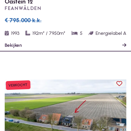
Oastein 12
FEANWÂLDEN
€ 795.000
k.k.
1993
192m²
/
7950m²
5
Energielabel A
Bekijken
TOEV
VERKOCHT