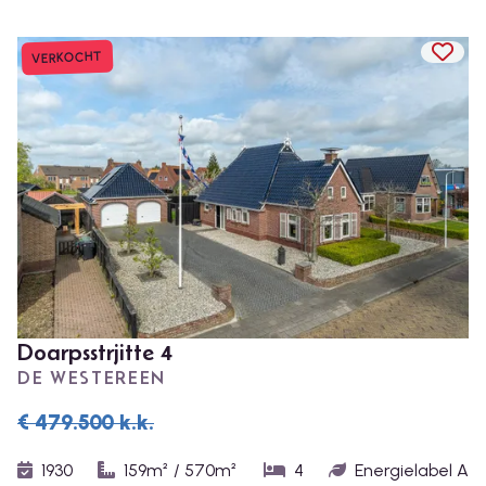
TOEV
VERKOCHT
Doarpsstrjitte 4
DE WESTEREEN
€ 479.500
k.k.
1930
159m²
/
570m²
4
Energielabel A