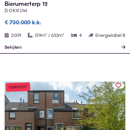
Bierumerterp 12
DOKKUM
€ 730.000
k.k.
2009
159m²
/
633m²
4
Energielabel B
Bekijken
TOEV
VERKOCHT